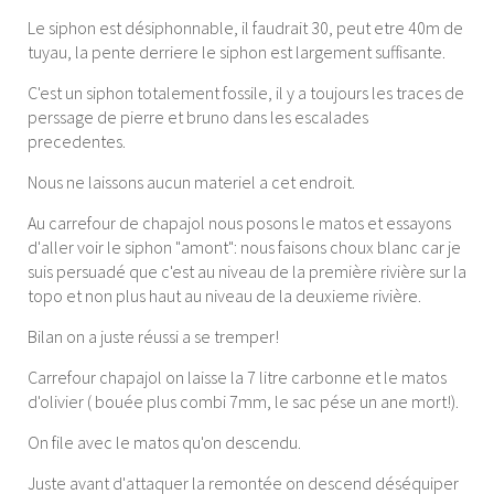
Le siphon est désiphonnable, il faudrait 30, peut etre 40m de
tuyau, la pente derriere le siphon est largement suffisante.
C'est un siphon totalement fossile, il y a toujours les traces de
perssage de pierre et bruno dans les escalades
precedentes.
Nous ne laissons aucun materiel a cet endroit.
Au carrefour de chapajol nous posons le matos et essayons
d'aller voir le siphon "amont": nous faisons choux blanc car je
suis persuadé que c'est au niveau de la première rivière sur la
topo et non plus haut au niveau de la deuxieme rivière.
Bilan on a juste réussi a se tremper!
Carrefour chapajol on laisse la 7 litre carbonne et le matos
d'olivier ( bouée plus combi 7mm, le sac pése un ane mort!).
On file avec le matos qu'on descendu.
Juste avant d'attaquer la remontée on descend déséquiper