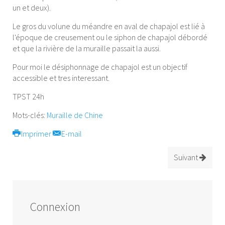
un et deux).
Le gros du volune du méandre en aval de chapajol est lié à
l'époque de creusement ou le siphon de chapajol débordé
et que la rivière de la muraille passait la aussi.
Pour moi le désiphonnage de chapajol est un objectif
accessible et tres interessant.
TPST 24h
Mots-clés:
Muraille de Chine
Imprimer
E-mail
Suivant
Connexion