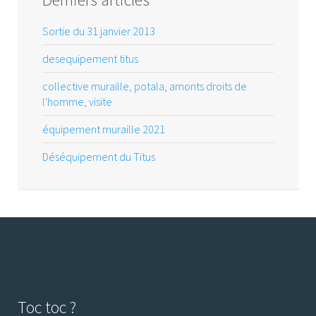
Sortie du 31 janvier 2013
desequipement titus
collective muraille, potala, amonts droits de
l'homme, visite
équipement muraille 2021
Déséquipement du Titus
Toc toc ?