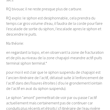
RQ bivouac il ne reste presque plus de carbure.
RQ explo: le siphon est desiphonnable, cela prendra du
temps car gros volume d'eau, il faudra de la corde pour faire
l'escalade de sortie du siphon, l'escalade apres le siphon et
descendre le puits.
Ma théorie:
en regardant la topo, et en observant la zone de fracturation
et de plis au niveau de la zone chapajol-meandre actif-puits
terminal siphon terminal.*
pour moi il est clair que le siphon suspendu de chapajol est
l'ancien itinéraire de l'actif, délaissé suite à l'enfoncement de
l'actif dans des fissures étroites ( d'ou le grondement lointain
de l'actif en aval du siphon suspendu).
Le siphon "amont" permettrait de voir par ou passe l'actif
actuellement mais certainement pas de continuer car
conduits plus récents et étroits ( cf itinéraire de l'eau rivière