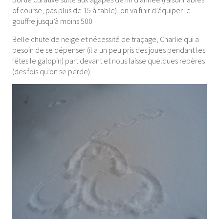
of course, pas plus de 15 à table), on va finir d’équiper le
gouffre jusqu’à moins 500
Belle chute de neige et nécessité de traçage, Charlie qui a
besoin de se dépenser (il a un peu pris des joues pendant les
fêtes le galopin) part devant et nous laisse quelques repères
(des fois qu’on se perde).