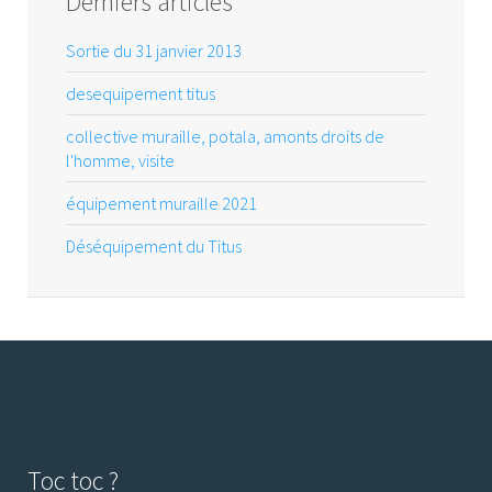
Derniers articles
Sortie du 31 janvier 2013
desequipement titus
collective muraille, potala, amonts droits de
l'homme, visite
équipement muraille 2021
Déséquipement du Titus
Toc toc ?