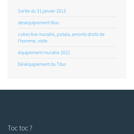
Sortie du 31 janvier 2013
desequipement titus
collective muraille, potala, amonts droits de
l'homme, visite
équipement muraille 2021
Déséquipement du Titus
Toc toc ?