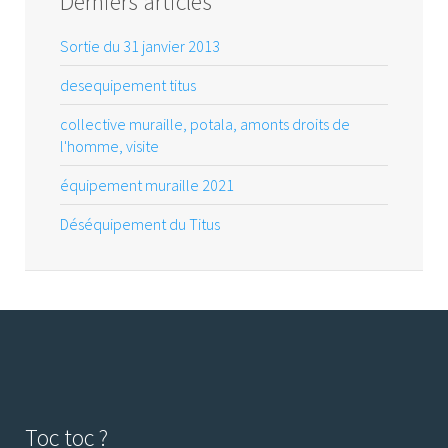
Derniers articles
Sortie du 31 janvier 2013
desequipement titus
collective muraille, potala, amonts droits de
l'homme, visite
équipement muraille 2021
Déséquipement du Titus
Toc toc ?