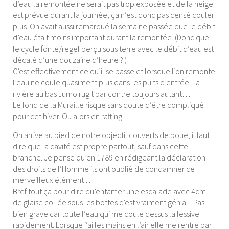
d’eau la remontée ne serait pas trop exposée et de la neige
est prévue durant la journée, ça n’est donc pas censé couler
plus. On avait aussi remarqué la semaine passée que le débit
d’eau était moins important durant la remontée. (Donc que
le cycle fonte/regel perçu sous terre avec le débit d’eau est
décalé d’une douzaine d’heure ? )
C’est effectivement ce qu’il se passe et lorsque l’on remonte
l’eau ne coule quasiment plus dans les puits d’entrée. La
rivière au bas Jumo rugit par contre toujours autant…
Le fond de la Muraille risque sans doute d’être compliqué
pour cet hiver. Ou alors en rafting ...
On arrive au pied de notre objectif couverts de boue, il faut
dire que la cavité est propre partout, sauf dans cette
branche. Je pense qu’en 1789 en rédigeant la déclaration
des droits de l’Homme ils ont oublié de condamner ce
merveilleux élément …
Bref tout ça pour dire qu’entamer une escalade avec 4cm
de glaise collée sous les bottes c’est vraiment génial ! Pas
bien grave car toute l’eau qui me coule dessus la lessive
rapidement. Lorsque j’ai les mains en l’air elle me rentre par