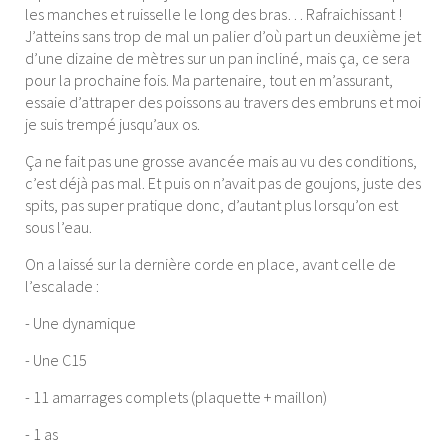
les manches et ruisselle le long des bras… Rafraichissant !
J’atteins sans trop de mal un palier d’où part un deuxième jet
d’une dizaine de mètres sur un pan incliné, mais ça, ce sera
pour la prochaine fois. Ma partenaire, tout en m’assurant,
essaie d’attraper des poissons au travers des embruns et moi
je suis trempé jusqu’aux os.
Ça ne fait pas une grosse avancée mais au vu des conditions,
c’est déjà pas mal. Et puis on n’avait pas de goujons, juste des
spits, pas super pratique donc, d’autant plus lorsqu’on est
sous l’eau.
On a laissé sur la dernière corde en place, avant celle de
l’escalade :
- Une dynamique
- Une C15
- 11 amarrages complets (plaquette + maillon)
- 1 as