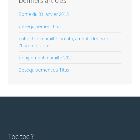
Derniers articles
Sortie du 31 janvier 2013
desequipement titus
collective muraille, potala, amonts droits de
l'homme, visite
équipement muraille 2021
Déséquipement du Titus
Toc toc ?