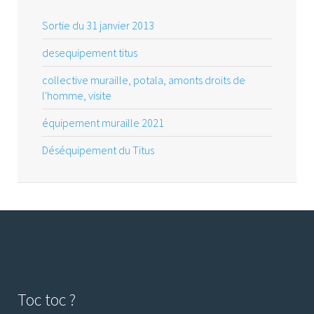
Sortie du 31 janvier 2013
desequipement titus
collective muraille, potala, amonts droits de
l'homme, visite
équipement muraille 2021
Déséquipement du Titus
Toc toc ?