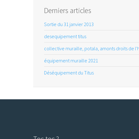
Derniers articles
Sortie du 31 janvier 2013
desequipement titus
collective muraille, potala, amonts droits de l
équipement muraille 2021
Déséquipement du Titus
Toc toc ?