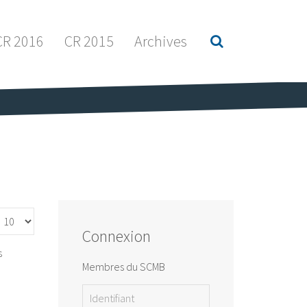
CR 2016
CR 2015
Archives
ffichage #
Connexion
s
Membres du SCMB