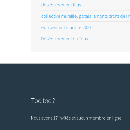
desequipement titus
collective muraille, potala, amonts droits de l
équipement muraille 2021
Déséquipement du Titus
Toc toc ?
Nous avons 17 invités et aucun membre en ligne