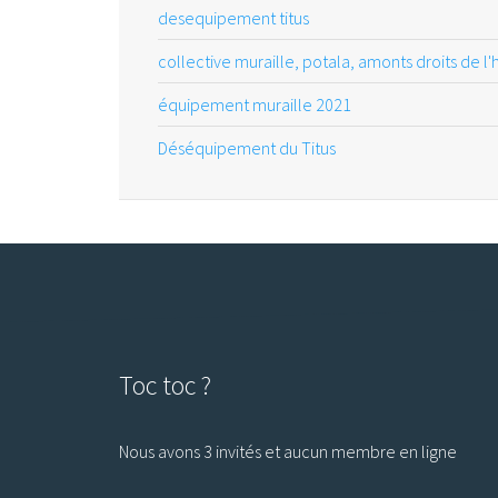
desequipement titus
collective muraille, potala, amonts droits de l
équipement muraille 2021
Déséquipement du Titus
Toc toc ?
Nous avons 3 invités et aucun membre en ligne