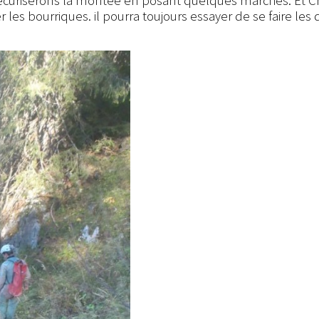
 securiserons la montée en posant quelques marches. Et C
 les bourriques. il pourra toujours essayer de se faire les