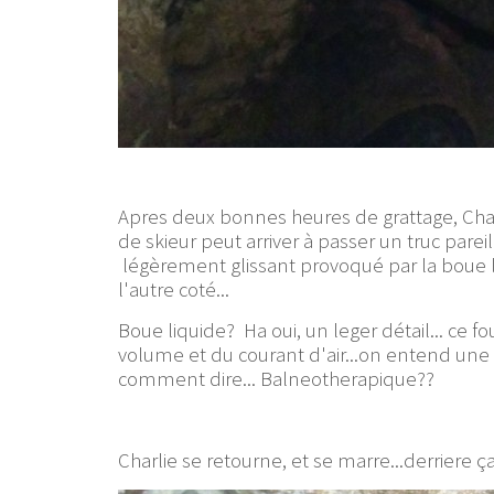
Apres deux bonnes heures de grattage, Char
de skieur peut arriver à passer un truc par
légèrement glissant provoqué par la boue li
l'autre coté...
Boue liquide? Ha oui, un leger détail... ce fou
volume et du courant d'air...on entend une a
comment dire... Balneotherapique??
Charlie se retourne, et se marre...derriere ça