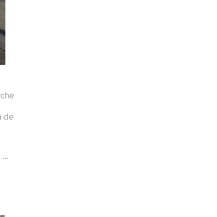
rche
à de
...