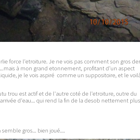
lie force l'etroiture. Je ne vois pas comment son gros de
eil...mais à mon grand etonnement, profitant d'un aspect
quide, je le vois aspiré comme un suppositoire, et le voil
tu trou est actif et de l'autre coté de l'etroiture, outre du
rrivée d'eau... qui rend la fin de la desob nettement plus 
 semble gros... bien joué....