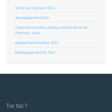
Sortie du 31 janvier 2013
desequipement titus
collective muraille, potala, amonts droits de
l'homme, visite
équipement muraille 2021
Déséquipement du Titus
Toc toc ?