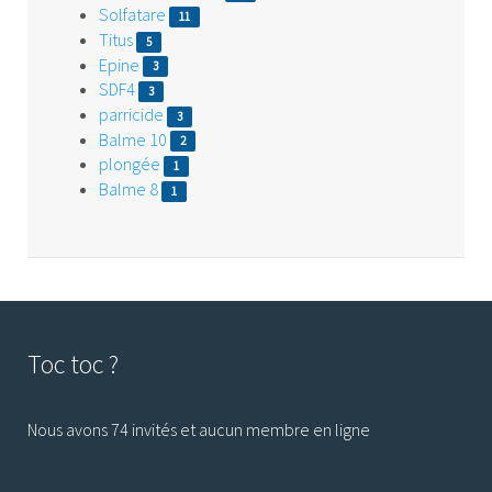
Solfatare
11
Titus
5
Epine
3
SDF4
3
parricide
3
Balme 10
2
plongée
1
Balme 8
1
Toc toc ?
Nous avons 74 invités et aucun membre en ligne