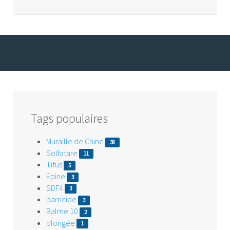
Tags populaires
Muraille de Chine
38
Solfatare
11
Titus
5
Epine
3
SDF4
3
parricide
3
Balme 10
2
plongée
1