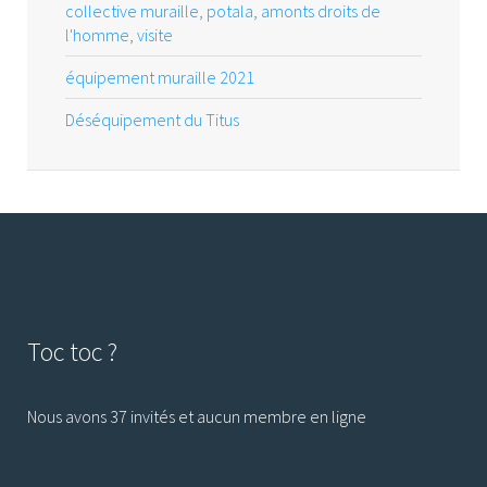
collective muraille, potala, amonts droits de
l'homme, visite
équipement muraille 2021
Déséquipement du Titus
Toc toc ?
Nous avons 37 invités et aucun membre en ligne