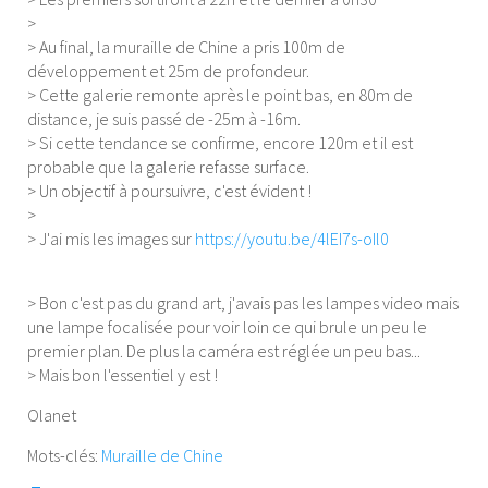
>
> Au final, la muraille de Chine a pris 100m de
développement et 25m de profondeur.
> Cette galerie remonte après le point bas, en 80m de
distance, je suis passé de -25m à -16m.
> Si cette tendance se confirme, encore 120m et il est
probable que la galerie refasse surface.
> Un objectif à poursuivre, c'est évident !
>
> J'ai mis les images sur
https://youtu.be/4lEI7s-oIl0
> Bon c'est pas du grand art, j'avais pas les lampes video mais
une lampe focalisée pour voir loin ce qui brule un peu le
premier plan. De plus la caméra est réglée un peu bas...
> Mais bon l'essentiel y est !
Olanet
Mots-clés:
Muraille de Chine