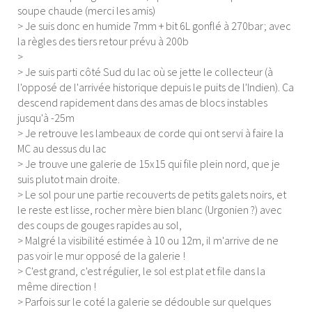
soupe chaude (merci les amis)
> Je suis donc en humide 7mm + bit 6L gonflé à 270bar; avec
la règles des tiers retour prévu à 200b
>
> Je suis parti côté Sud du lac où se jette le collecteur (à
l'opposé de l'arrivée historique depuis le puits de l'Indien). Ca
descend rapidement dans des amas de blocs instables
jusqu'à -25m
> Je retrouve les lambeaux de corde qui ont servi à faire la
MC au dessus du lac
> Je trouve une galerie de 15x15 qui file plein nord, que je
suis plutot main droite.
> Le sol pour une partie recouverts de petits galets noirs, et
le reste est lisse, rocher mère bien blanc (Urgonien ?) avec
des coups de gouges rapides au sol,
> Malgré la visibilité estimée à 10 ou 12m, il m'arrive de ne
pas voir le mur opposé de la galerie !
> C'est grand, c'est régulier, le sol est plat et file dans la
même direction !
> Parfois sur le coté la galerie se dédouble sur quelques