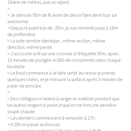
10aine de mètres, puis se rejoint.
>
> Je déroule 95m de fil avant de devoir faire demi tour sur
autonomie.
> Depuis le point bas de -25m, je suis remonté jusqu'à 16m
de profondeur.
> La suite semble identique , même section, même
direction, même pente.
> J'accroche le fil sur une colonne à l'étiquette 95m, après
15 minutes de plongée et 80b de consommés dans chaque
bouteille.
> Le froid commence à se faire sentir. Au retour je prends
quelques visées, et je retrouve la surface après 3 minutes de
palier de principe.
>
> Des collègues m'aident à ranger le matériel pendant que
les autres rangent le point chaud et me font une dernière
soupe chaude.
> Les derniers commencent à remonter à 17h.
> A 20h on passe au bivouac.
> Les premiers sortiront à 22h et le dernier à 0h30