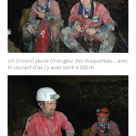
Un (moins) jeune (mangeur de) maquereau…avec
le courant d’air, j’y avais senti à 100 m.