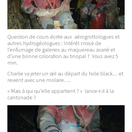
Question de cours écrite aux aérogrottologues et
autres hydrogéologues : Intérêt croisé de
l’enfumage de galeries au maquereau avarié et
d’une bonne coloration au tinopal ? Vous avez 5
min.
Charlie va jeter un œil au départ du hole black… et
revient avec une molaire….
« Mais à qui qu’elle appartient ? » lance-t-il à la
cantonade ?