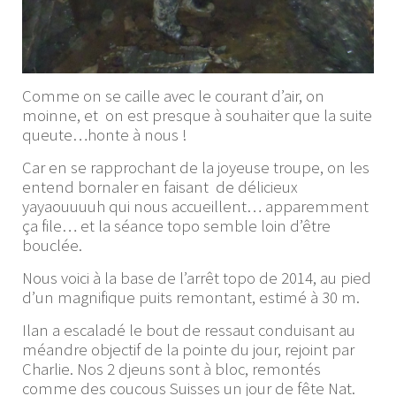
Comme on se caille avec le courant d’air, on
moinne, et on est presque à souhaiter que la suite
queute…honte à nous !
Car en se rapprochant de la joyeuse troupe, on les
entend bornaler en faisant de délicieux
yayaouuuuh qui nous accueillent… apparemment
ça file… et la séance topo semble loin d’être
bouclée.
Nous voici à la base de l’arrêt topo de 2014, au pied
d’un magnifique puits remontant, estimé à 30 m.
Ilan a escaladé le bout de ressaut conduisant au
méandre objectif de la pointe du jour, rejoint par
Charlie. Nos 2 djeuns sont à bloc, remontés
comme des coucous Suisses un jour de fête Nat.