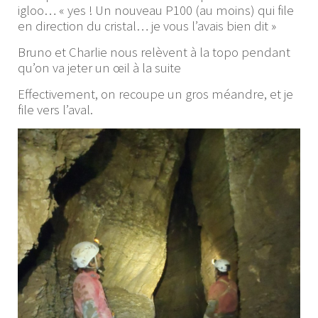
igloo… « yes ! Un nouveau P100 (au moins) qui file
en direction du cristal… je vous l’avais bien dit »
Bruno et Charlie nous relèvent à la topo pendant
qu’on va jeter un œil à la suite
Effectivement, on recoupe un gros méandre, et je
file vers l’aval.