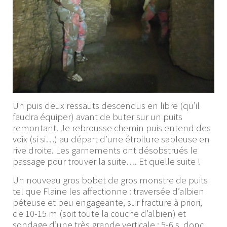
Un puis deux ressauts descendus en libre (qu’il
faudra équiper) avant de buter sur un puits
remontant. Je rebrousse chemin puis entend des
voix (si si…) au départ d’une étroiture sableuse en
rive droite. Les garnements ont désobstrués le
passage pour trouver la suite…. Et quelle suite !
Un nouveau gros bobet de gros monstre de puits
tel que Flaine les affectionne : traversée d’albien
péteuse et peu engageante, sur fracture à priori,
de 10-15 m (soit toute la couche d’albien) et
sondage d’une très grande verticale : 5-6 s, donc