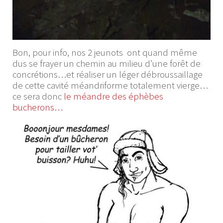
Bon, pour info, nos 2 jeunots ont quand même
dus se frayer un chemin au milieu d’une forêt de
concrétions…et réaliser un léger débroussaillage
de cette cavité méandriforme totalement vierge…
ce sera donc
le méandre des éphèbes
bucherons…