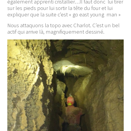
également apprenti cristallier…Il faut donc lui tirer
sur les pieds pour lui sortir la tête du four et lui
expliquer que la suite c’est « go east young man »
Nous attaquons la topo avec Charlot. C’est un bel
actif qui arrive là, magnifiquement dessiné.