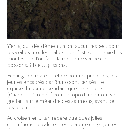
Y’en a, qui décidément, n’ont aucun respect pour
les vieilles moules…alors que c’est avec les vieilles
moules que l’on fait…la meilleure soupe de
poissons. ? bref… glissons.
Echange de matériel et de bonnes pratiques, les
jeunes encadrés par Bruno sont censés filer
équiper la pointe pendant que les anciens
(Charlot et Guiche) feront la topo d’un amont se
greffant sur le méandre des saumons, avant de
les rejoindre.
Au croisement, Ilan repère quelques jolies
concrétions de calcite. Il est vrai que ce garçon est