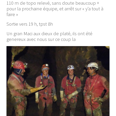
110 m de topo relevé, sans doute beaucoup +
pour la prochaine équipe, et arrêt sur « y’a tout à
faire »
Sortie vers 19 h, tpst 8h
Un gran Maci aux dieux de platé, ils ont été
genereux avec nous sur ce coup la