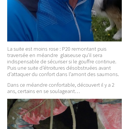
La suite est moins rose : P20 remontant puis
traversée en méandre glaiseuse qu’il sera
indispensable de sécuriser si le gouffre continue.
Puis une suite d’étroitures désobstruées avant
d’attaquer du confort dans l’amont des saumons.
Dans ce méandre confortable, découvert il y a 2
ans, certains en se soulageant…