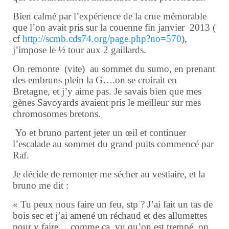
Bien calmé par l’expérience de la crue mémorable
que l’on avait pris sur la couenne fin janvier 2013 (
cf
http://scmb.cds74.org/page.php?no=570
),
j’impose le ½ tour aux 2 gaillards.
On remonte (vite) au sommet du sumo, en prenant
des embruns plein la G….on se croirait en
Bretagne, et j’y aime pas. Je savais bien que mes
gènes Savoyards avaient pris le meilleur sur mes
chromosomes bretons.
Yo et bruno partent jeter un œil et continuer
l’escalade au sommet du grand puits commencé par
Raf.
Je décide de remonter me sécher au vestiaire, et la
bruno me dit :
« Tu peux nous faire un feu, stp ? J’ai fait un tas de
bois sec et j’ai amené un réchaud et des allumettes
pour y faire… comme ça, vu qu’on est trempé, on